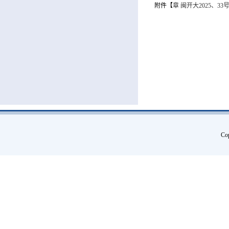
附件【
章 闽开大2025、3
Co